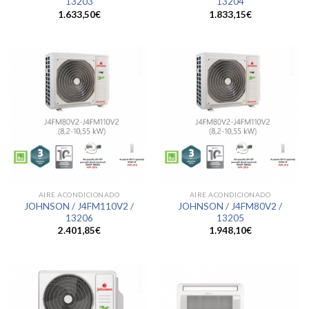
13203
13204
1.633,50
€
1.833,15
€
AIRE ACONDICIONADO
AIRE ACONDICIONADO
JOHNSON / J4FM110V2 /
JOHNSON / J4FM80V2 /
13206
13205
2.401,85
€
1.948,10
€