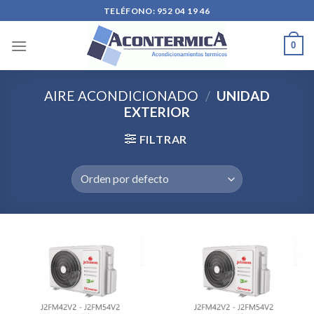
Skip
TELÉFONO: 952 04 19 46
to
content
0
AIRE ACONDICIONADO
/
UNIDAD
EXTERIOR
FILTRAR