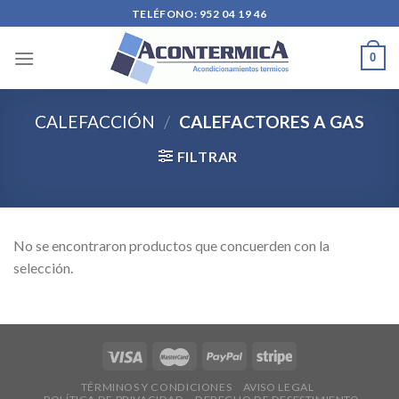
Skip
TELÉFONO: 952 04 19 46
to
content
0
CALEFACCIÓN
/
CALEFACTORES A GAS
FILTRAR
No se encontraron productos que concuerden con la
selección.
TÉRMINOS Y CONDICIONES
AVISO LEGAL