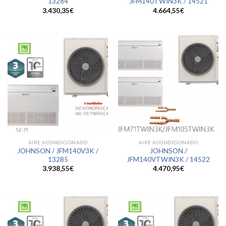
13284
JFM140TWIN3K / 14521
3.430,35
€
4.664,55
€
AIRE ACONDICIONADO
AIRE ACONDICIONADO
JOHNSON / JFM140V3K /
JOHNSON /
13285
JFM140VTWIN3K / 14522
3.938,55
€
4.470,95
€