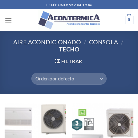
Skip
TELÉFONO: 952 04 19 46
to
content
0
AIRE ACONDICIONADO
/
CONSOLA
/
TECHO
FILTRAR