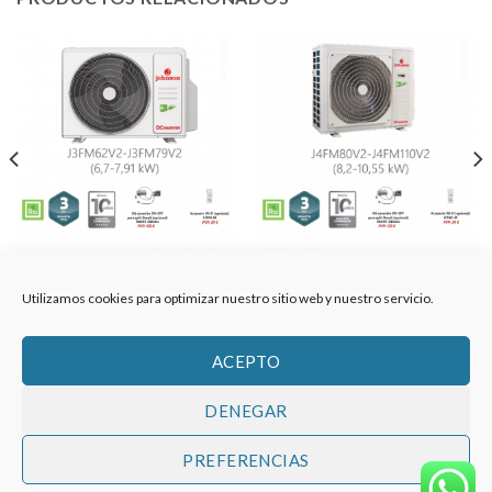
UNIDAD EXTERIOR
UNIDAD EXTERIOR
JOHNSON / J3FM62V2 /
JOHNSON / J4FM80V2 /
Utilizamos cookies para optimizar nuestro sitio web y nuestro servicio.
13203
13205
1.633,50
€
1.948,10
€
ACEPTO
DENEGAR
TÉRMINOS Y CONDICIONES
AVISO LEGAL
PREFERENCIAS
POLÍTICA DE PRIVACIDAD
DERECHO DE DESESTIMIENTO