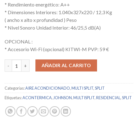
* Rendimiento energético: A++
* Dimensiones Interiores: 1.040x327x220 / 12,3 Kg
( ancho x alto x profundidad ) Peso
* Nivel Sonoro Unidad Interior: 46/25,5 dB(A)
OPCIONAL :
* Accesorio Wi-Fi (opcional) KITWI-M PVP: 59 €
JOHNSON / K2-71NT / 13224 cantidad
AÑADIR AL CARRITO
Categorías:
AIRE ACONDICIONADO
,
MULTI SPLIT
,
SPLIT
Etiquetas:
ACONTERMICA
,
JOHNSON
,
MULTISPLIT
,
RESIDENCIAL
,
SPLIT