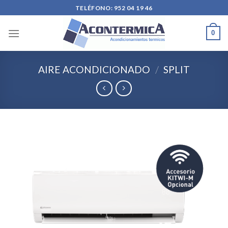
Skip
TELÉFONO: 952 04 19 46
to
content
0
AIRE ACONDICIONADO
/
SPLIT