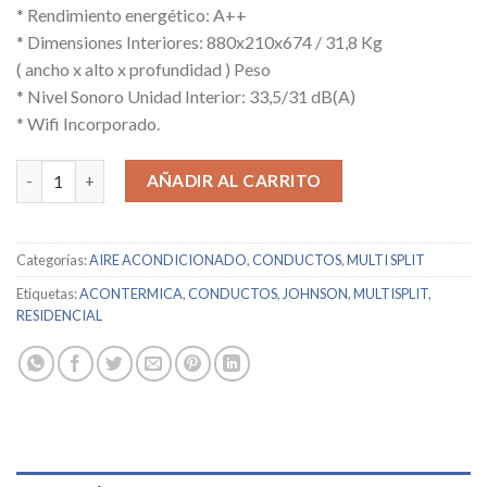
* Rendimiento energético: A++
* Dimensiones Interiores: 880x210x674 / 31,8 Kg
( ancho x alto x profundidad ) Peso
* Nivel Sonoro Unidad Interior: 33,5/31 dB(A)
* Wifi Incorporado.
JOHNSON / JDM71V3 / 13234 cantidad
AÑADIR AL CARRITO
Categorías:
AIRE ACONDICIONADO
,
CONDUCTOS
,
MULTI SPLIT
Etiquetas:
ACONTERMICA
,
CONDUCTOS
,
JOHNSON
,
MULTISPLIT
,
RESIDENCIAL