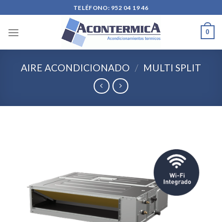
Skip
TELÉFONO: 952 04 19 46
to
content
0
AIRE ACONDICIONADO
/
MULTI SPLIT