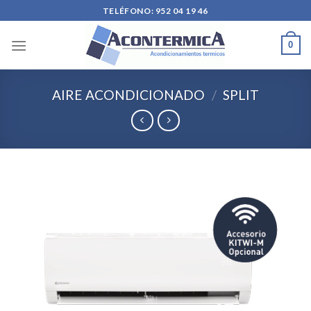
Skip
TELÉFONO: 952 04 19 46
to
content
0
AIRE ACONDICIONADO
/
SPLIT