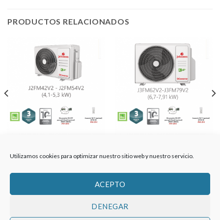
PRODUCTOS RELACIONADOS
UNIDAD EXTERIOR
UNIDAD EXTERIOR
JOHNSON / J2FM54V2 /
JOHNSON / J5FM120V2 /
Utilizamos cookies para optimizar nuestro sitio web y nuestro servicio.
13202
13207
1.270,50
€
2.601,50
€
ACEPTO
DENEGAR