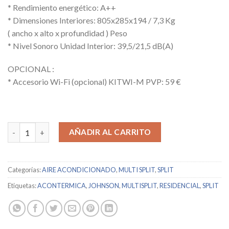
* Rendimiento energético: A++
* Dimensiones Interiores: 805x285x194 / 7,3 Kg
( ancho x alto x profundidad ) Peso
* Nivel Sonoro Unidad Interior: 39,5/21,5 dB(A)
OPCIONAL :
* Accesorio Wi-Fi (opcional) KITWI-M PVP: 59 €
JOHNSON / K2-35NT / 13222 cantidad
AÑADIR AL CARRITO
Categorías:
AIRE ACONDICIONADO
,
MULTI SPLIT
,
SPLIT
Etiquetas:
ACONTERMICA
,
JOHNSON
,
MULTISPLIT
,
RESIDENCIAL
,
SPLIT