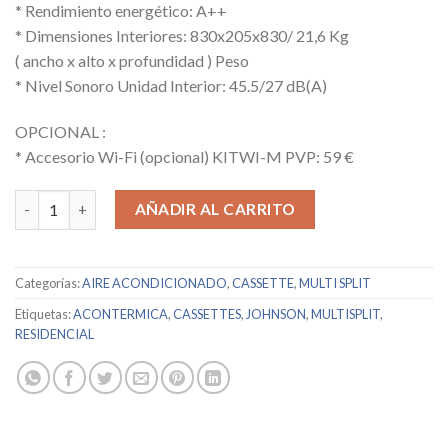
* Rendimiento energético: A++
* Dimensiones Interiores: 830x205x830/ 21,6 Kg
( ancho x alto x profundidad ) Peso
* Nivel Sonoro Unidad Interior: 45.5/27 dB(A)
OPCIONAL :
* Accesorio Wi-Fi (opcional) KITWI-M PVP: 59 €
JOHNSON / JCM71V3 / 13243 cantidad
AÑADIR AL CARRITO
Categorías:
AIRE ACONDICIONADO
,
CASSETTE
,
MULTI SPLIT
Etiquetas:
ACONTERMICA
,
CASSETTES
,
JOHNSON
,
MULTISPLIT
,
RESIDENCIAL