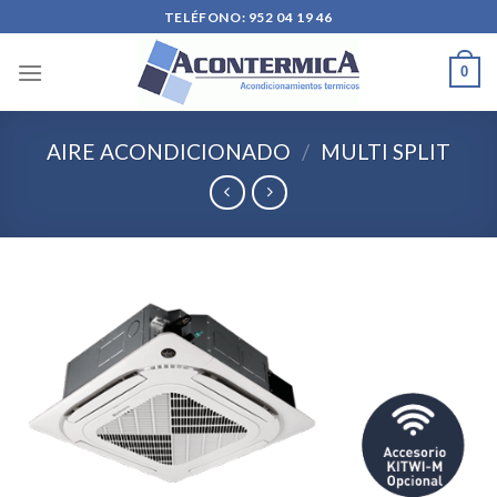
Skip
TELÉFONO: 952 04 19 46
to
content
0
AIRE ACONDICIONADO
/
MULTI SPLIT