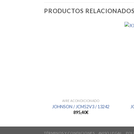
PRODUCTOS RELACIONADO
AIRE ACONDICIONADO
JOHNSON / JCM52V3 / 13242
J
895,40
€
TÉRMINOS Y CONDICIONES
AVISO LEGAL
POL