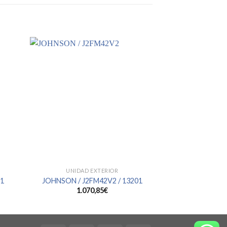
UNIDAD EXTERIOR
UNIDAD 
21
JOHNSON / J2FM42V2 / 13201
JOHNSON / J4F
1.070,85
€
2.40