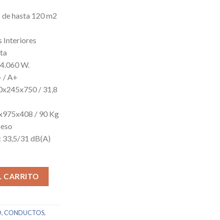
 de hasta 120 m2
 Interiores
sta
 14.060 W.
 / A+
00x245x750 / 31,8
0x975x408 / 90 Kg
Peso
: 33,5/31 dB(A)
14513 cantidad
L CARRITO
O
,
CONDUCTOS
,