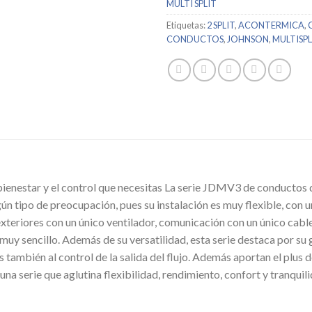
MULTI SPLIT
Etiquetas:
2 SPLIT
,
ACONTERMICA
,
CONDUCTOS
,
JOHNSON
,
MULTISPL
 bienestar y el control que necesitas La serie JDMV3 de conductos
ingún tipo de preocupación, pues su instalación es muy flexible, c
 exteriores con un único ventilador, comunicación con un único cabl
uy sencillo. Además de su versatilidad, esta serie destaca por su g
ambién al control de la salida del flujo. Además aportan el plus de
una serie que aglutina flexibilidad, rendimiento, confort y tranquili