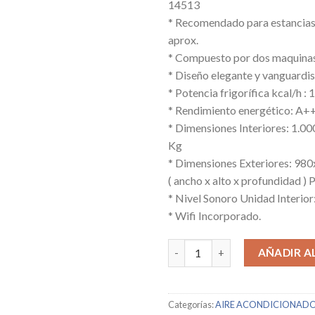
14513
* Recomendado para estancias
aprox.
* Compuesto por dos maquinas
* Diseño elegante y vanguardi
* Potencia frigorífica kcal/h :
* Rendimiento energético: A++
* Dimensiones Interiores: 1.0
Kg
* Dimensiones Exteriores: 98
( ancho x alto x profundidad ) 
* Nivel Sonoro Unidad Interior
* Wifi Incorporado.
JOHNSON / JDM140VTWIN3K / 
AÑADIR A
Categorías:
AIRE ACONDICIONAD