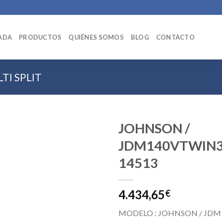
ADA
PRODUCTOS
QUIÉNES SOMOS
BLOG
CONTACTO
TI SPLIT
JOHNSON /
JDM140VTWIN3
14513
4.434,65
€
MODELO : JOHNSON / JDM