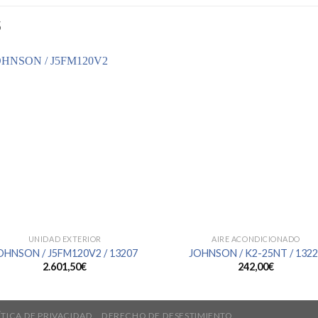
S
UNIDAD EXTERIOR
AIRE ACONDICIONADO
OHNSON / J5FM120V2 / 13207
JOHNSON / K2-25NT / 132
2.601,50
€
242,00
€
ÍTICA DE PRIVACIDAD
DERECHO DE DESESTIMIENTO