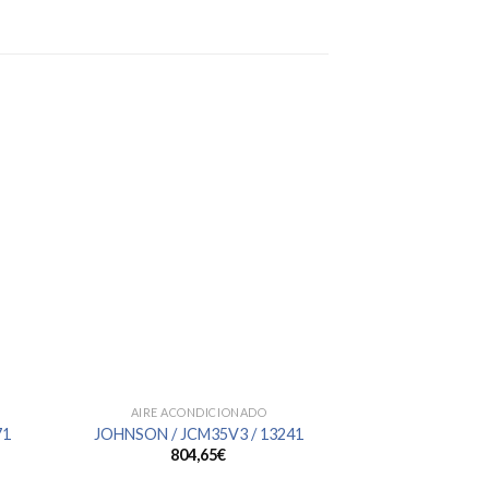
AIRE ACONDICIONADO
AIRE ACO
71
JOHNSON / JCM35V3 / 13241
JOHNSON / ET
804,65
€
804