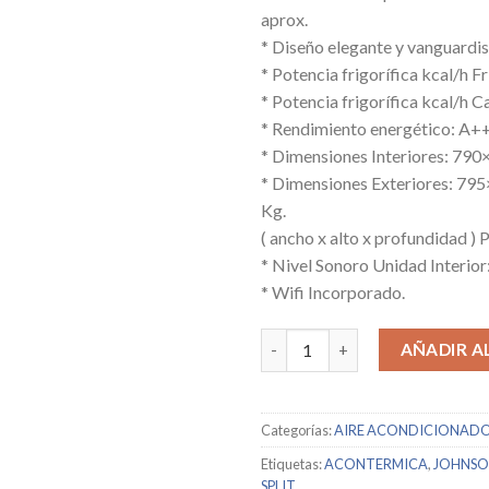
aprox.
* Diseño elegante y vanguardi
* Potencia frigorífica kcal/h F
* Potencia frigorífica kcal/h C
* Rendimiento energético: A
* Dimensiones Interiores: 790
* Dimensiones Exteriores: 79
Kg.
( ancho x alto x profundidad ) 
* Nivel Sonoro Unidad Interio
* Wifi Incorporado.
JOHNSON / EVEREST25K / 1318
AÑADIR A
Categorías:
AIRE ACONDICIONAD
Etiquetas:
ACONTERMICA
,
JOHNS
SPLIT