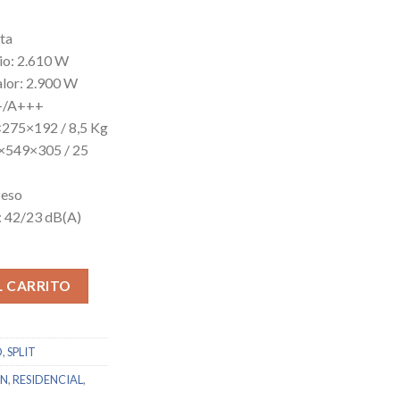
sta
rio: 2.610 W
alor: 2.900 W
++/A+++
×275×192 / 8,5 Kg
5×549×305 / 25
Peso
r: 42/23 dB(A)
1 cantidad
L CARRITO
O
,
SPLIT
ON
,
RESIDENCIAL
,