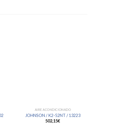
AIRE ACONDICIONADO
AIRE ACO
02
JOHNSON / K2-52NT / 13223
JOHNSON / JD
502,15
€
659