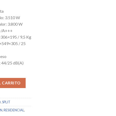
sta
rio: 3.510 W
alor: 3.800 W
++/A+++
×306×195 / 9,5 Kg
5×549×305 / 25
Peso
r: 44/25 dB(A)
antidad
L CARRITO
O
,
SPLIT
ON
,
RESIDENCIAL
,