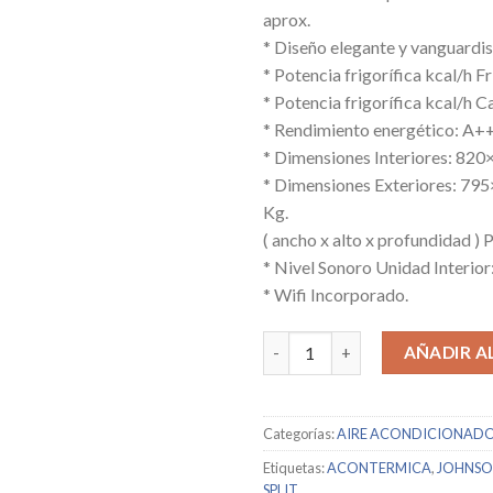
aprox.
* Diseño elegante y vanguardi
* Potencia frigorífica kcal/h F
* Potencia frigorífica kcal/h C
* Rendimiento energético: A
* Dimensiones Interiores: 820
* Dimensiones Exteriores: 79
Kg.
( ancho x alto x profundidad ) 
* Nivel Sonoro Unidad Interio
* Wifi Incorporado.
JOHNSON / ETNA35K / 13172 c
AÑADIR A
Categorías:
AIRE ACONDICIONAD
Etiquetas:
ACONTERMICA
,
JOHNS
SPLIT