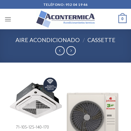
Skip
TELÉFONO: 952 04 19 46
to
content
0
AIRE ACONDICIONADO
/
CASSETTE