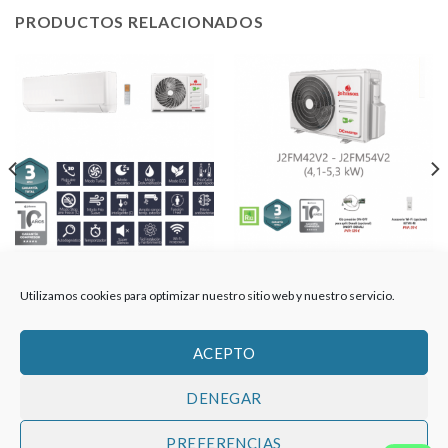
PRODUCTOS RELACIONADOS
AIRE ACONDICIONADO
UNIDAD EXTERIOR
JOHNSON / ETNA52K /
JOHNSON / J2FM54V2 /
Utilizamos cookies para optimizar nuestro sitio web y nuestro servicio.
13173
13202
1.379,40
€
1.270,50
€
ACEPTO
DENEGAR
TÉRMINOS Y CONDICIONES
AVISO LEGAL
PREFERENCIAS