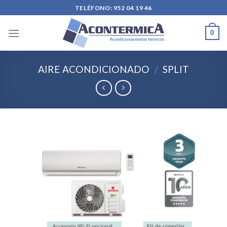
Skip
TELÉFONO: 952 04 19 46
to
content
0
AIRE ACONDICIONADO
/
SPLIT