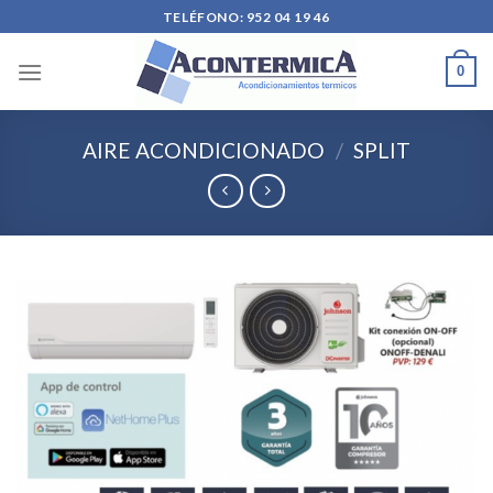
Skip
TELÉFONO: 952 04 19 46
to
content
0
AIRE ACONDICIONADO
/
SPLIT