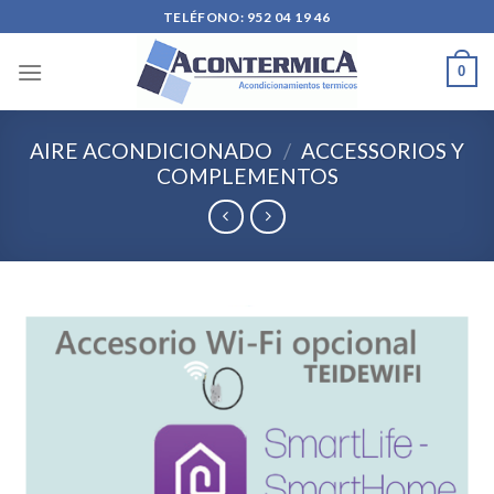
Skip
TELÉFONO: 952 04 19 46
to
content
0
AIRE ACONDICIONADO
/
ACCESSORIOS Y
COMPLEMENTOS